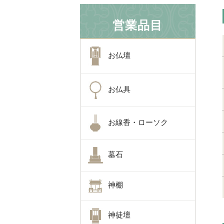
営業品目
お仏壇
お仏具
お線香・ローソク
墓石
神棚
神徒壇