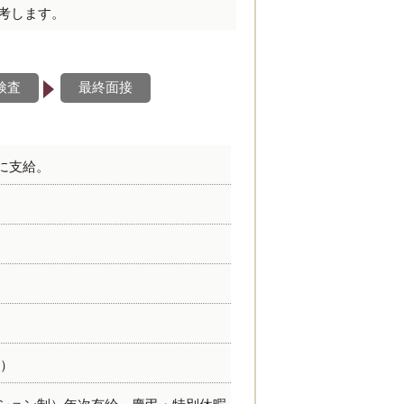
考します。
検査
最終面接
者に支給。
す）