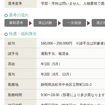
選考基準
学部・学科は問いません。人物重視で選
選考の流れ
書類選考
筆記試験
一次面接
適正
待遇・福利厚生
給与
160,000～250.000円 ※諸手当は対象
諸手当
通勤手当、報奨金
昇給
年1回（5月）
賞与
年2回（8月、12月）
勤務地
静岡県浜松市中央区立野町131-2
勤務時間
9:30〜18:30（部署により多少異なりま