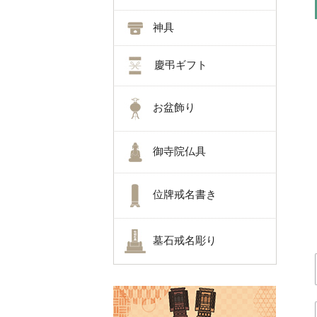
神具
慶弔ギフト
お盆飾り
御寺院仏具
位牌戒名書き
墓石戒名彫り