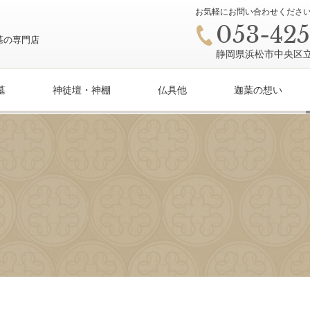
お気軽にお問い合わせください。営
053-425
静岡県浜松市中央区立野
墓
神徒壇・神棚
仏具他
迦葉の想い