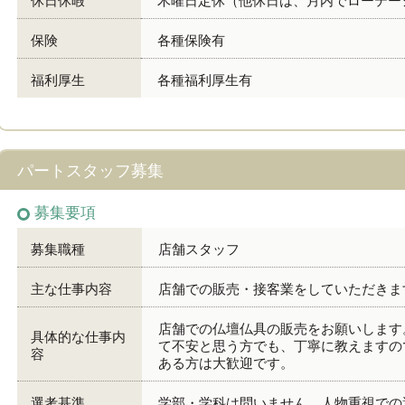
休日休暇
木曜日定休（他休日は、月内でローテー
保険
各種保険有
福利厚生
各種福利厚生有
パートスタッフ募集
募集要項
募集職種
店舗スタッフ
主な仕事内容
店舗での販売・接客業をしていただきま
店舗での仏壇仏具の販売をお願いします
具体的な仕事内
て不安と思う方でも、丁寧に教えますの
容
ある方は大歓迎です。
選考基準
学部・学科は問いません。人物重視での