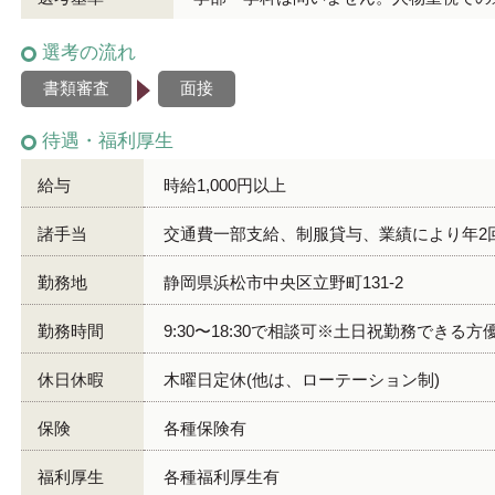
選考の流れ
書類審査
面接
待遇・福利厚生
給与
時給1,000円以上
諸手当
交通費一部支給、制服貸与、業績により年2回
勤務地
静岡県浜松市中央区立野町131-2
勤務時間
9:30〜18:30で相談可※土日祝勤務できる方
休日休暇
木曜日定休(他は、ローテーション制)
保険
各種保険有
福利厚生
各種福利厚生有