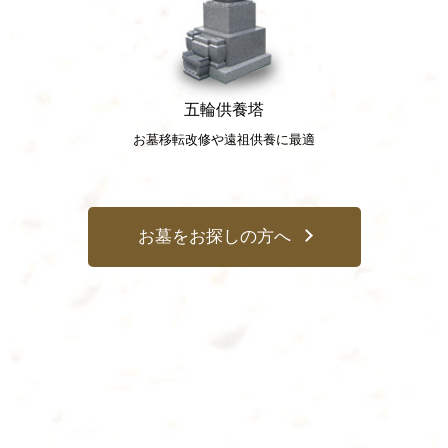
五輪供養塔
永代供養塔
お寺が責任持って永代にわたり供養
お墓移転改修や遠祖供養に最適
と管理
お墓をお探しの方へ