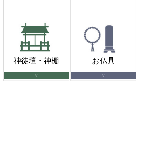
神徒壇・神棚
お仏具
Ｖ
Ｖ