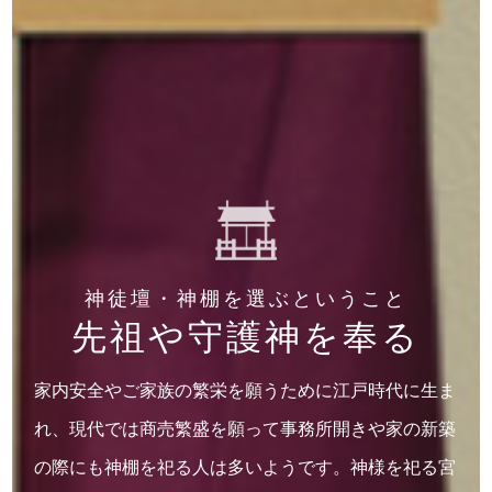
神徒壇・神棚を選ぶということ
先祖や守護神を奉る
家内安全やご家族の繁栄を願うために江戸時代に生ま
れ、現代では商売繁盛を願って事務所開きや家の新築
の際にも神棚を祀る人は多いようです。神様を祀る宮