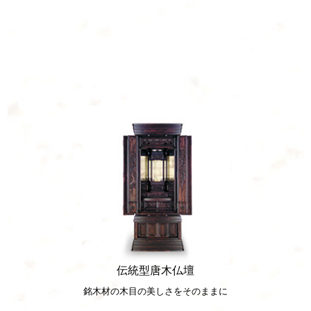
伝統型唐木仏壇
家具調小型仏壇
銘木材の木目の美しさをそのままに
洋間に合わせた新しい小型仏壇