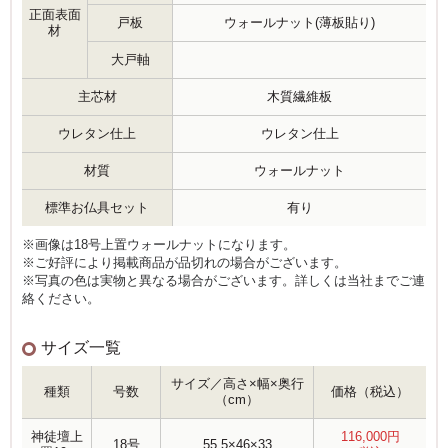
正面表面
戸板
ウォールナット(薄板貼り)
材
大戸軸
主芯材
木質繊維板
ウレタン仕上
ウレタン仕上
材質
ウォールナット
標準お仏具セット
有り
※画像は18号上置ウォールナットになります。
※ご好評により掲載商品が品切れの場合がございます。
※写真の色は実物と異なる場合がございます。詳しくは当社までご連
絡ください。
サイズ一覧
サイズ／高さ×幅×奥行
種類
号数
価格（税込）
（cm）
神徒壇上
116,000
円
18号
55.5×46×33