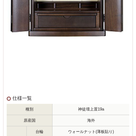
仕様一覧
種別
神徒壇上置19a
原産国
海外
台輪
ウォールナット(薄板貼り)