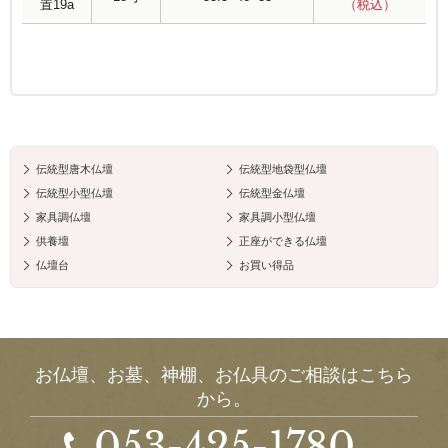
置19a
（税込）
伝統型唐木仏壇
伝統型地袋型仏壇
伝統型小型仏壇
伝統型金仏壇
家具調仏壇
家具調小型仏壇
供養壇
正座ができる仏壇
仏壇台
お買い得品
お仏壇、お墓、神棚、お仏具のご相談はこちら
から。
053-425-1780