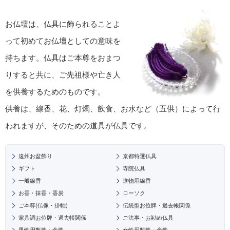
お仏壇は、仏具に飾られることよ
って初めてお仏壇としての意味を
持ちます。仏具はご本尊をおまつ
りすると共に、ご先祖様や亡き人
を供養するためのものです。
供養は、線香、花、灯燭、飲食、お水など（五供）によって行
われますが、そのための道具が仏具です。
遠州お盆飾り
京都特選仏具
ギフト
寺院仏具
一般線香
進物用線香
お香・抹香・香炭
ローソク
ご本尊(仏像・掛軸)
伝統型お位牌・過去帳関係
家具調お位牌・過去帳関係
ご法事・お勧め仏具