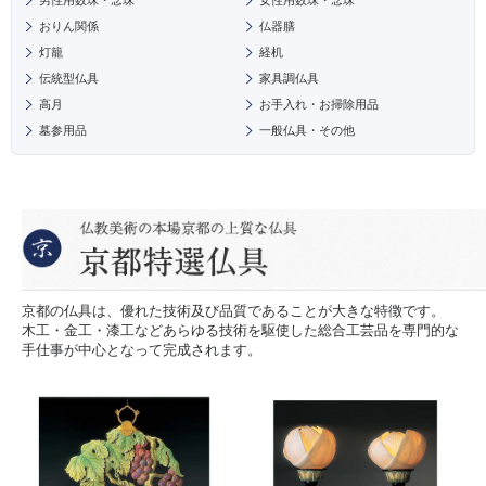
男性用数珠・念珠
女性用数珠・念珠
おりん関係
仏器膳
灯籠
経机
伝統型仏具
家具調仏具
高月
お手入れ・お掃除用品
墓参用品
一般仏具・その他
京都の仏具は、優れた技術及び品質であることが大きな特徴です。
木工・金工・漆工などあらゆる技術を駆使した総合工芸品を専門的な
手仕事が中心となって完成されます。